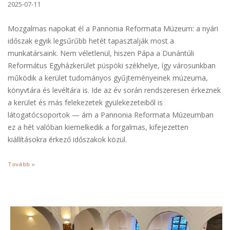
2025-07-11
Mozgalmas napokat él a Pannonia Reformata Múzeum: a nyári
időszak egyik legsűrűbb hetét tapasztalják most a
munkatársaink. Nem véletlenül, hiszen Pápa a Dunántúli
Református Egyházkerület püspöki székhelye, így városunkban
működik a kerület tudományos gyűjteményeinek múzeuma,
könyvtára és levéltára is. Ide az év során rendszeresen érkeznek
a kerület és más felekezetek gyülekezeteiből is
látogatócsoportok — ám a Pannonia Reformata Múzeumban
ez a hét valóban kiemelkedik a forgalmas, kifejezetten
kiállításokra érkező időszakok közül.
Tovább »