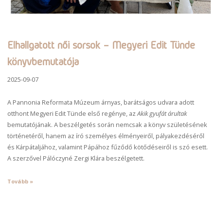
Elhallgatott női sorsok – Megyeri Edit Tünde
könyvbemutatója
2025-09-07
A Pannonia Reformata Múzeum árnyas, barátságos udvara adott
otthont Megyeri Edit Tünde első regénye, az
Akik gyufát árultak
bemutatójának. A beszélgetés során nemcsak a könyv születésének
történetéről, hanem az író személyes élményeiről, pályakezdéséről
és Kárpátaljához, valamint Pápához fűződő kötődéseiről is szó esett.
A szerzővel Pálóczyné Zergi Klára beszélgetett.
Tovább »