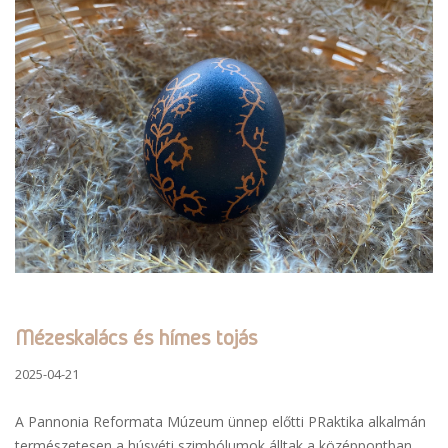
Mézeskalács és hímes tojás
2025-04-21
A Pannonia Reformata Múzeum ünnep előtti PRaktika alkalmán
természetesen a húsvéti szimbólumok álltak a középpontban.