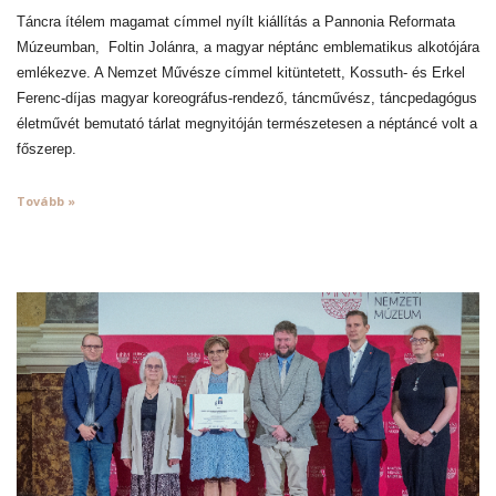
Táncra ítélem magamat címmel nyílt kiállítás a Pannonia Reformata
Múzeumban, Foltin Jolánra, a magyar néptánc emblematikus alkotójára
emlékezve. A Nemzet Művésze címmel kitüntetett, Kossuth- és Erkel
Ferenc-díjas magyar koreográfus-rendező, táncművész, táncpedagógus
életművét bemutató tárlat megnyitóján természetesen a néptáncé volt a
főszerep.
Tovább »