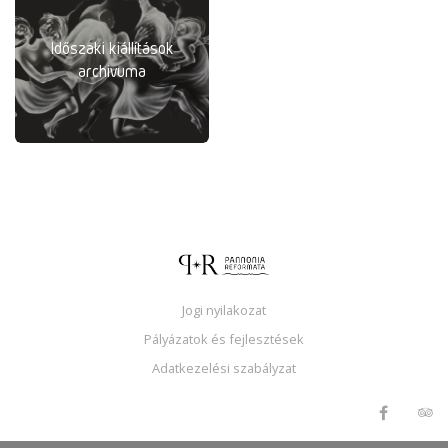
Időszaki kiállítások
archivuma
Jogi nyilakozat
Pályázatok és fejlesztések
Adatkezelési szabályzat