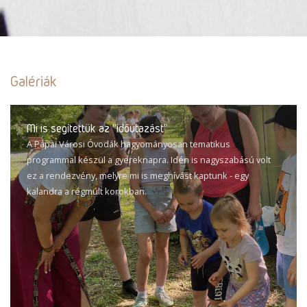
Galériák
Mi is segítettük az "időutazást"
A Pápai Városi Óvodák hagyományosan tematikus
programmal készül a gyereknapra. Idén is nagyszabású volt
ez a rendezvény, melyre mi is meghívást kaptunk - egy
kalandra a régmúlt korokban.