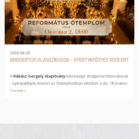
2026-06-28
BRIDGERTON KLASSZIKUSOK - GYERTYAFÉNYES KONCERT
A
Rákász Gergely Alapítvány
bemutatja:
Bridgerton Klasszikusok
- Gyertyafényes koncert
az Ótemplomban október 2-án, 18 órakor.
Tovább »