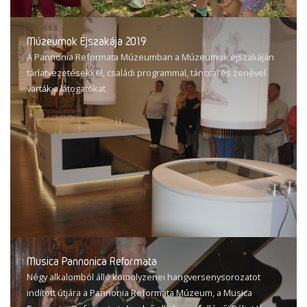
Múzeumok Éjszakája 2019
A Pannonia Reformata Múzeumban a Múzeumok éjszakáján
tárlatvezetésekkel, családi programmal, tánccal és zenével
várták a látogatókat.
Musica Pannonica Reformata
Négy alkalomból álló komolyzenei hangversenysorozatot
indított útjára a Pannonia Reformata Múzeum, a Musica