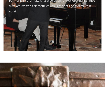
Pannonica Reformata-t. Az első alkalmom fellépői Bálint János
fuvolaművész és Németh-Vékes Erzsébet zongoraművész
votak.