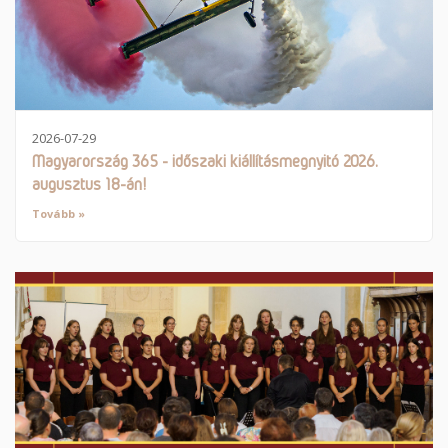
2026-07-29
Magyarország 365 - időszaki kiállításmegnyitó 2026.
augusztus 18-án!
Tovább »