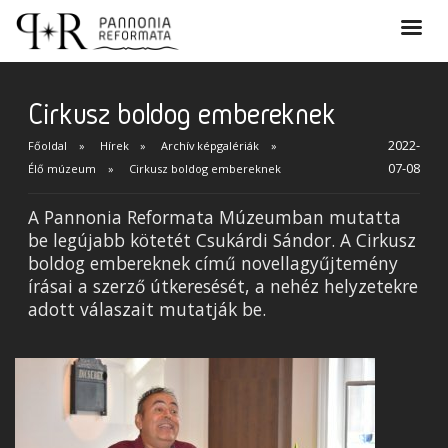
Cirkusz boldog embereknek
2022-
Főoldal
Hírek
Archív képgalériák
07-08
Élő múzeum
Cirkusz boldog embereknek
A Pannonia Reformata Múzeumban mutatta
be legújabb kötetét Csukárdi Sándor. A Cirkusz
boldog embereknek című novellagyűjtemény
írásai a szerző útkeresését, a nehéz helyzetekre
adott válaszait mutatják be.