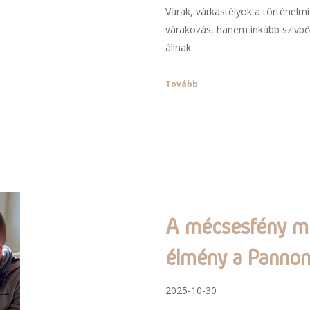
Várak, várkastélyok a történe
várakozás, hanem inkább szívből
állnak.
Tovább
A mécsesfény me
élmény a Panno
2025-10-30