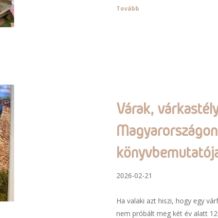
Tovább
Várak, várkastél
Magyarországon 
könyvbemutatój
2026-02-21
Ha valaki azt hiszi, hogy egy v
nem próbált meg két év alatt 120