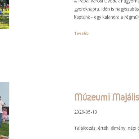
A Pápai Városi Óvodák hagyomá
gyereknapra. Idén is nagyszabás
kaptunk - egy kalandra a régmúl
Tovább
Múzeumi Majális
2026-05-13
Találkozás, érték, élmény, népi 