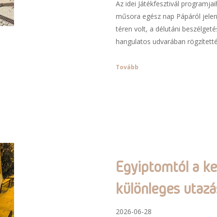
Az idei Játékfesztivál programj
műsora egész nap Pápáról jelent
téren volt, a délutáni beszélg
hangulatos udvarában rögzítetté
Tovább
Egyiptomtól a ke
különleges utaz
2026-06-28