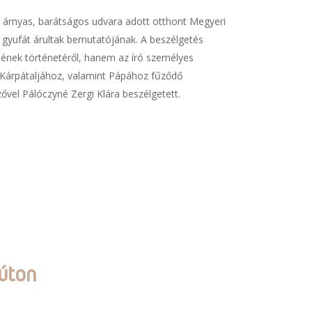
rnyas, barátságos udvara adott otthont Megyeri
k gyufát árultak bemutatójának. A beszélgetés
ének történetéről, hanem az író személyes
 Kárpátaljához, valamint Pápához fűződő
zővel Pálóczyné Zergi Klára beszélgetett.
 úton