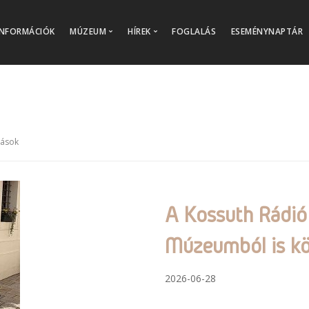
INFORMÁCIÓK
MÚZEUM
HÍREK
FOGLALÁS
ESEMÉNYNAPTÁR
Kiállítások
Aktualitások
Családbarát múzeum
Archív képgalériák
Múzeumi tanulás
Online múzeum
zások
Múzeumi gyűjtemények
Múzeumi katalógus
Múzeumbolt
A Kossuth Rádió
Múzeumtörténet
Múzeumból is kö
Küldetésünk, Értékeink
2026-06-28