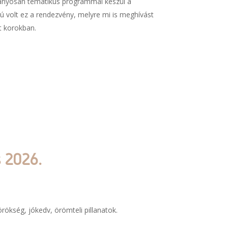
nyosan tematikus programmal készül a
ú volt ez a rendezvény, melyre mi is meghívást
t korokban.
 2026.
örökség, jókedv, örömteli pillanatok.