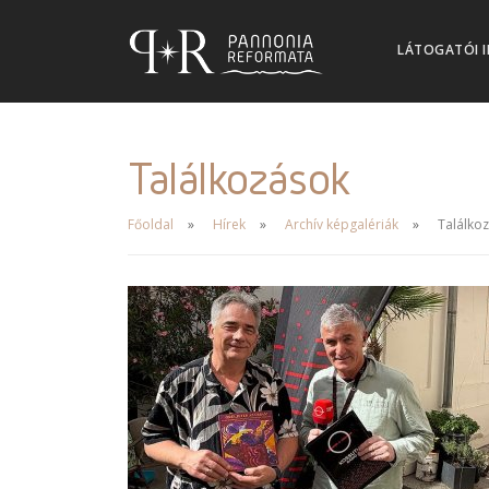
LÁTOGATÓI 
Találkozások
Főoldal
Hírek
Archív képgalériák
Találko