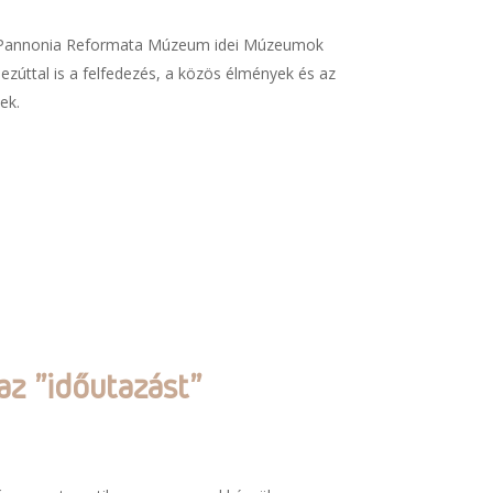
 a Pannonia Reformata Múzeum idei Múzeumok
ezúttal is a felfedezés, a közös élmények és az
ek.
az "időutazást"