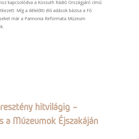
aihoz kapcsolódva a Kossuth Rádió Országjáró című
kezett. Míg a délelőtti élő adások bázisa a Fő
etéseket már a Pannonia Reformata Múzeum
k.
resztény hitvilágig –
ás a Múzeumok Éjszakáján