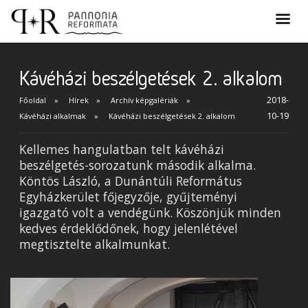
Kávéházi beszélgetések 2. alkalom
2018-
Főoldal
Hírek
Archív képgalériák
10-19
Kávéházi alkalmak
Kávéházi beszélgetések 2. alkalom
Kellemes hangulatban telt kávéházi
beszélgetés-sorozatunk második alkalma.
Köntös László, a Dunántúli Református
Egyházkerület főjegyzője, gyűjteményi
igazgató volt a vendégünk. Köszönjük minden
kedves érdeklődőnek, hogy jelenlétével
megtisztelte alkalmunkat.