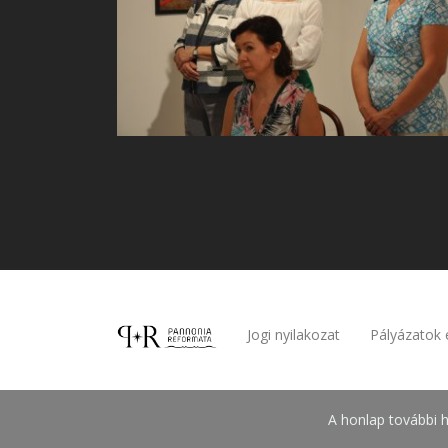
Jogi nyilakozat
Pályázatok 
A honlap további h