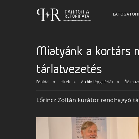
LÁTOGATÓI 
Miatyánk a kortárs 
tárlatvezetés
Főoldal
Hírek
Archív képgalériák
Élő mú
Lőrincz Zoltán kurátor rendhagyó tá