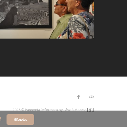
2026 © Pannonia Reformata by László Morzsa
ó.
Elfogadás