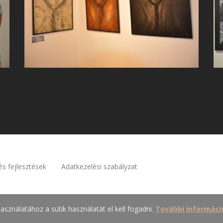
és fejlesztések
Adatkezelési szabályzat
asználatához a sütik használatát el kell fogadni.
További informáci