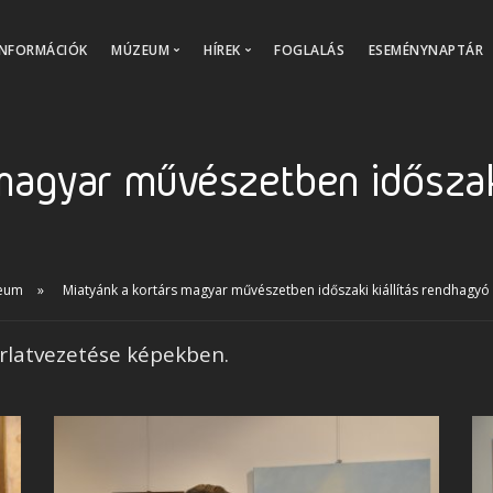
INFORMÁCIÓK
MÚZEUM
HÍREK
FOGLALÁS
ESEMÉNYNAPTÁR
Kiállítások
Aktualitások
Családbarát múzeum
Archív képgalériák
magyar művészetben időszaki
Múzeumi tanulás
Online múzeum
Múzeumi gyűjtemények
Múzeumi katalógus
zeum
Miatyánk a kortárs magyar művészetben időszaki kiállítás rendhagyó 
Múzeumbolt
rlatvezetése képekben.
Múzeumtörténet
Küldetésünk, Értékeink