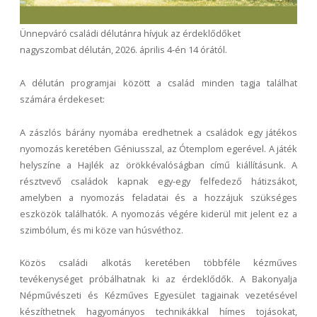
Ünnepváró családi délutánra hívjuk az érdeklődőket
nagyszombat délután, 2026. április 4-én 14 órától.
A délután programjai között a család minden tagja találhat
számára érdekeset:
A zászlós bárány nyomába eredhetnek a családok egy játékos
nyomozás keretében Géniusszal, az Ótemplom egerével. A játék
helyszíne a Hajlék az örökkévalóságban című kiállításunk. A
résztvevő családok kapnak egy-egy felfedező hátizsákot,
amelyben a nyomozás feladatai és a hozzájuk szükséges
eszközök találhatók. A nyomozás végére kiderül mit jelent ez a
szimbólum, és mi köze van húsvéthoz.
Közös családi alkotás keretében többféle kézműves
tevékenységet próbálhatnak ki az érdeklődők. A Bakonyalja
Népművészeti és Kézműves Egyesület tagjainak vezetésével
készíthetnek hagyományos technikákkal hímes tojásokat,