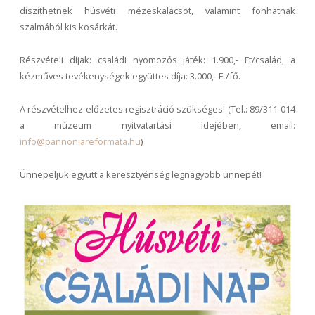
díszíthetnek húsvéti mézeskalácsot, valamint fonhatnak
szalmából kis kosárkát.
Részvételi díjak: családi nyomozós játék: 1.900,- Ft/család, a
kézműves tevékenységek együttes díja: 3.000,- Ft/fő.
A részvételhez előzetes regisztráció szükséges! (Tel.: 89/311-014
a múzeum nyitvatartási idejében, email:
info@pannoniareformata.hu
)
Ünnepeljük együtt a keresztyénség legnagyobb ünnepét!