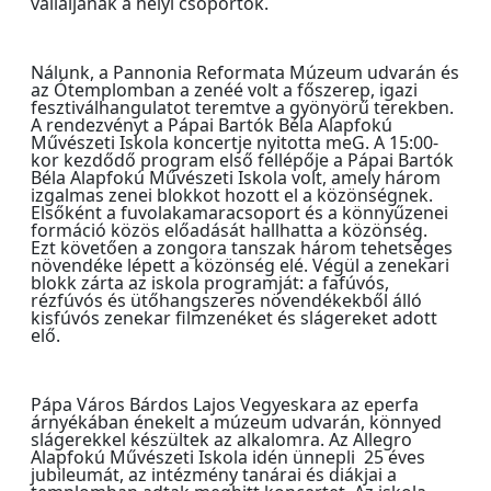
vállaljanak a helyi csoportok.
Nálunk, a
Pannonia Reformata Múzeum udvarán és
az Ótemplomban a zenéé volt a főszerep, igazi
fesztiválhangulatot teremtve a gyönyörű terekben.
A rendezvényt a Pápai Bartók Béla Alapfokú
Művészeti Iskola koncertje nyitotta meG. A 15:00-
kor kezdődő program első fellépője a Pápai Bartók
Béla Alapfokú Művészeti Iskola volt, amely három
izgalmas zenei blokkot hozott el a közönségnek.
Elsőként a fuvolakamaracsoport és a könnyűzenei
formáció közös előadását hallhatta a közönség.
Ezt követően a zongora tanszak három tehetséges
növendéke lépett a közönség elé. Végül a zenekari
blokk zárta az iskola programját: a fafúvós,
rézfúvós és ütőhangszeres növendékekből álló
kisfúvós zenekar filmzenéket és slágereket adott
elő.
Pápa Város Bárdos Lajos Vegyeskara az eperfa
árnyékában énekelt a múzeum udvarán, könnyed
slágerekkel készültek az alkalomra. Az Allegro
Alapfokú Művészeti Iskola idén ünnepli 25 éves
jubileumát, az intézmény tanárai és diákjai a