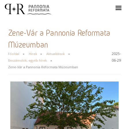
Zene-Vár a Pannonia Reformata
Múzeumban
2025-
Főoldal
Hírek
Aktualitások
06-29
Beszámolók, egyéb hírek
Zene-Vár a Pannonia Reformata Múzeumban