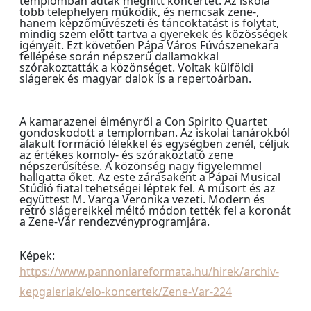
templomban adtak meghitt koncertet. Az iskola
több telephelyen működik, és nemcsak zene-,
hanem képzőművészeti és táncoktatást is folytat,
mindig szem előtt tartva a gyerekek és közösségek
igényeit. Ezt követően Pápa Város Fúvószenekara
fellépése során népszerű dallamokkal
szórakoztatták a közönséget. Voltak külföldi
slágerek és magyar dalok is a repertoárban.
A kamarazenei élményről a Con Spirito Quartet
gondoskodott a templomban. Az iskolai tanárokból
alakult formáció lélekkel és egységben zenél, céljuk
az értékes komoly- és szórakoztató zene
népszerűsítése. A közönség nagy figyelemmel
hallgatta őket. Az este zárásaként a Pápai Musical
Stúdió fiatal tehetségei léptek fel. A műsort és az
együttest M. Varga Veronika vezeti. Modern és
retró slágereikkel méltó módon tették fel a koronát
a Zene-Vár rendezvényprogramjára.
Képek:
https://www.pannoniareformata.hu/hirek/archiv-
kepgaleriak/elo-koncertek/Zene-Var-224