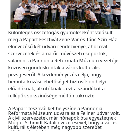
Különleges összefogás gyümölcseként valósult
meg a Papart Fesztivál Zene-Vár és Tánc-Szín-Ház
elnevezésű két udvari rendezvénye, ahol civil
szervezetek és amatőr művészeti csoportok,
valamint a Pannonia Reformata Múzeum vezetője
közösen gondoskodtak a város kulturális
pezsgéséről. A kezdeményezés célja, hogy
bemutatkozási lehetőséget biztosítson helyi
előadóknak, alkotóknak – ezt a szándékot a
fellépők sokszínűsége méltón tükrözte.
A Papart fesztivál két helyszíne a Pannonia
Reformata Múzeum udvara és a Fellner udvar volt.
A civil szervezetek már hónapok óta egyeztetnek
Mógor-Schmidt Katalin vezetésével, hogy a város
kulturális életében még nagyobb szerepet