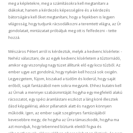
meg a képletekre, meg a számításokra kell megtanítani a
diákokat, hanem a kérdezés képességére és a kérdezés
bátorságára kell őket megtanítani, hogy a fejekben is legyen
világosság, hogy tudjunk rácsodálkozni a teremtett világra, az Úr
gondolatait, mintázatait próbáljuk meg ott is felfedezni – tette
hozzá.
Mészáros Pétert arról is kérdeztük, melyik a kedvenc kísérlete: -
Nehéz választani, de az egyik kedvenc kísérletem a tűztornádó,
amikor egy viszonylag nagy tüzet állítunk elő egy kicsi tűzből. Az
ember ugye azt gondolná, hogy nyilván kell hozzá sok oxigén.
Legyezgetem, fújom, kiszakad a tüdőm és kiderül, hogy saját
erőből, saját fantáziából nem sokra megyünk. Ehhez kutatni kell
az Úrnak a mennyei szabásmintáját: hogyha egy megfelelő alakú
rácsozatot, egy spéci áramlástani eszközt a láng köré illesztek
(lásd képgaléria), akkor pillanatok alatt és nagyon könnyen
működik. Igen, az ember saját szegényes fantáziájából
kevesebbre megy, de hogyha az Úrra támaszkodik, hogyha ma
azt mondjuk, hogy tebenned bíztunk eleitől fogva és