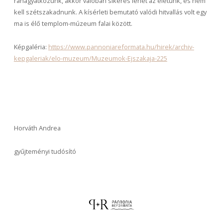
ráhagyatkozunk, akkor valóban sikeres lehet az életünk, és nem
kell szétszakadnunk. A kísérleti bemutató valódi hitvallás volt egy
ma is élő templom-múzeum falai között.
Képgaléria:
https://www.pannoniareformata.hu/hirek/archiv-
kepgaleriak/elo-muzeum/Muzeumok-Ejszakaja-225
Horváth Andrea
gyűjteményi tudósító