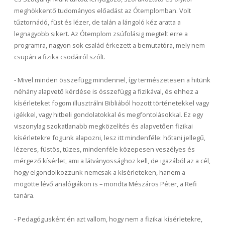
meghökkentő tudományos előadást az Ótemplomban. Volt
tűztornádó, füst és lézer, de talán a lángoló kéz aratta a
legnagyobb sikert. Az Ótemplom zsúfolásig megtelt erre a
programra, nagyon sok család érkezett a bemutatóra, mely nem
csupán a fizika csodáiról szólt.
- Mivel minden összefügg mindennel, így természetesen a hitünk
néhány alapvető kérdése is összefügg a fizikával, és ehhez a
kísérleteket fogom illusztrálni Bibliából hozott történetekkel vagy
igékkel, vagy hitbeli gondolatokkal és megfontolásokkal. Ez egy
viszonylag szokatlanabb megközelítés és alapvetően fizikai
kísérletekre fogunk alapozni, lesz itt mindenféle: hőtani jellegű,
lézeres, füstös, tüzes, mindenféle közepesen veszélyes és
mérgező kísérlet, ami a látványossághoz kell, de igazából az a cél,
hogy elgondolkozzunk nemcsak a kísérleteken, hanem a
mögötte lévő analógiákon is – mondta Mészáros Péter, a Refi
tanára.
- Pedagógusként én azt vallom, hogy nem a fizikai kísérletekre,