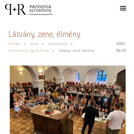
Látvány, zene, élmény
2025-
Főoldal
Hírek
Aktualitások
06-29
Beszámolók, egyéb hírek
Látvány, zene, élmény