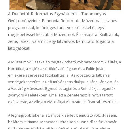
A Dunántúli Református Egyházkerület Tudományos
Gyűjteményeinek Pannonia Reformata Múzeuma is színes
programokkal, különleges tárlatvezetésekkel és egy
meglepetéssel készült a Múzeumok Éjszakájára. Kiállítások,
zene, játék - valamint egy látványos bemutató fogadta a
látogatókat.
A Múzeumok Éjszakáján megtekinthető volt mindhárom kiállítás, a
Hori titkai, a Hajlék az örökkévalóságban és a Foltin Jolán
emlékére szervezett fotókiállítás is. Az időszaki tárlatban a
vendégeket ezúttal a Refi művészetis diákjai, a Tánc-Lánc AMI és
a Vadvirág Művészeti Egyesület tagjai és a Refi diákjai fogadták
gyönyörű viseletekben. Emellett a Zeneterasz is nyitva tartott
egész este, az Allegro AMI diákjai változatos műsorral készültek.
A legnagyobb siker a látványos kísérleti bemutató volt: „Hiszem,
ha látom?!” címmel Mészáros Péter Bonis Bona-díjas fizikatanár
és Szutyányi Márk tartott lenyűgöző, szórakoztató és olykor