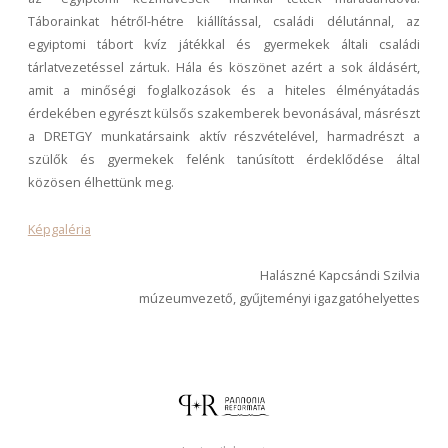
Táborainkat hétről-hétre kiállítással, családi délutánnal, az
egyiptomi tábort kvíz játékkal és gyermekek általi családi
tárlatvezetéssel zártuk. Hála és köszönet azért a sok áldásért,
amit a minőségi foglalkozások és a hiteles élményátadás
érdekében egyrészt külsős szakemberek bevonásával, másrészt
a DRETGY munkatársaink aktív részvételével, harmadrészt a
szülők és gyermekek felénk tanúsított érdeklődése által
közösen élhettünk meg.
Képgaléria
Halászné Kapcsándi Szilvia
múzeumvezető, gyűjteményi igazgatóhelyettes