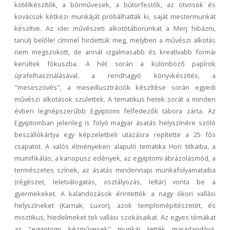
kötélkészítők, a bőrművesek, a bútorfestők, az ötvösök és
kovácsok kétkezi munkáját próbálhatták ki, saját mestermunkát
készítve. Az idei művészeti alkotótáborunkat a Merj hibázni,
tanulj belőle! címmel hirdettük meg, melyben a művészi alkotás
nem megszokott, de annál izgalmasabb és kreatívabb formái
kerültek fókuszba. A hét során a különböző papírok
újrafelhasználásával, a rendhagyó könyvkészítés, a
"meseszövés", a meseillusztrációk készítése során egyedi
művészi alkotások születtek. A tematikus hetek sorát a minden
évben legnépszerűbb Egyiptomi felfedezők tábora zárta. Az
Egyiptomban jelenleg is folyó magyar ásatás helyszínére szóló
beszállókártya egy képzeletbeli utazásra repítette a 25 fős
csapatot. A valós élményeken alapuló tematika Hori titkaiba, a
mumifikálás, a kanopusz edények, az egyiptomi ábrázolásmód, a
természetes színek, az ásatás mindennapi munkafolyamataiba
(régészet, leletválogatás, osztályozás, leltár) vonta be a
gyermekeket. A kalandozások érintették a nagy ókori vallási
helyszíneket (Karnak, Luxor), azok templomépítészetét, és
misztikus, hiedelmeket teli vallási szokásaikat. Az egyes témákat
az "egyiptomi kézművesek" munkái tették maradandóvá.