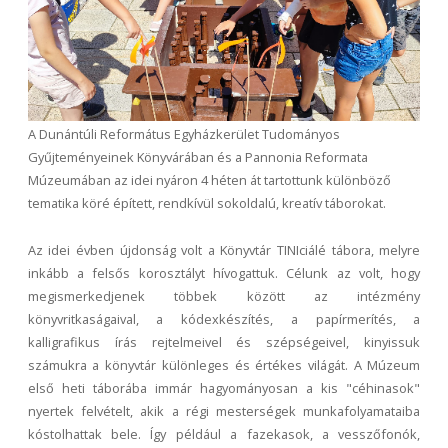
A Dunántúli Református Egyházkerület Tudományos
Gyűjteményeinek Könyvárában és a Pannonia Reformata
Múzeumában az idei nyáron 4 héten át tartottunk különböző
tematika köré épített, rendkívül sokoldalú, kreatív táborokat.
Az idei évben újdonság volt a Könyvtár TINIciálé tábora, melyre
inkább a felsős korosztályt hívogattuk. Célunk az volt, hogy
megismerkedjenek többek között az intézmény
könyvritkaságaival, a kódexkészítés, a papírmerítés, a
kalligrafikus írás rejtelmeivel és szépségeivel, kinyissuk
számukra a könyvtár különleges és értékes világát. A Múzeum
első heti táborába immár hagyományosan a kis "céhinasok"
nyertek felvételt, akik a régi mesterségek munkafolyamataiba
kóstolhattak bele. Így például a fazekasok, a vesszőfonók,