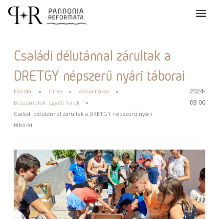
Családi délutánnal zárultak a
DRETGY népszerű nyári táborai
2024-
Főoldal
Hírek
Aktualitások
08-06
Beszámolók, egyéb hírek
Családi délutánnal zárultak a DRETGY népszerű nyári
táborai