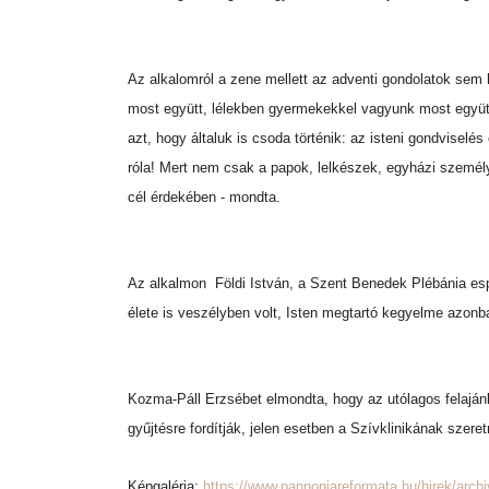
Az alkalomról a zene mellett az adventi gondolatok sem 
most együtt, lélekben gyermekekkel vagyunk most együtt, 
azt, hogy általuk is csoda történik: az isteni gondvisel
róla! Mert nem csak a papok, lelkészek, egyházi személy
cél érdekében - mondta.
Az alkalmon Földi István, a Szent Benedek Plébánia espe
élete is veszélyben volt, Isten megtartó kegyelme azonb
Kozma-Páll Erzsébet elmondta, hogy az utólagos felaján
gyűjtésre fordítják, jelen esetben a Szívklinikának szer
Képgaléria:
https://www.pannoniareformata.hu/hirek/arch