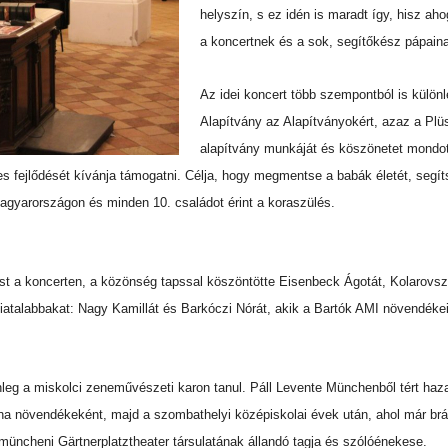
helyszín, s ez idén is maradt így, hisz ah
a koncertnek és a sok, segítőkész pápaina
Az idei koncert több szempontból is különle
Alapítvány az Alapítványokért, azaz a Pl
alapítvány munkáját és köszönetet mondot
 fejlődését kívánja támogatni. Célja, hogy megmentse a babák életét, segítse
Magyarországon és minden 10. családot érint a koraszülés.
ést a koncerten, a közönség tapssal köszöntötte Eisenbeck Ágotát, Kolarovszk
gfiatalabbakat: Nagy Kamillát és Barkóczi Nórát, akik a Bartók AMI növendékei
enleg a miskolci zeneművészeti karon tanul. Páll Levente Münchenből tért haz
a növendékeként, majd a szombathelyi középiskolai évek után, ahol már br
üncheni Gärtnerplatztheater társulatának állandó tagja és szólóénekese.