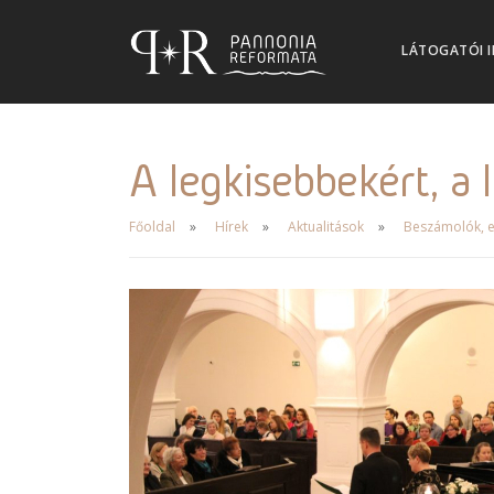
LÁTOGATÓI 
A legkisebbekért, a
Főoldal
Hírek
Aktualitások
Beszámolók, e