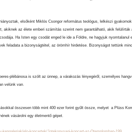
hiányoztak, elsőként Miklós Csongor református teológus, lelkészi gyakorno
akiknek az élete emberi számítás szerint nem garantálható, akik felülírták 
és csodája. Ha Isten egy csodát enged le ide a Földre, ne hagyjuk nyomtalanul
ek feladata a bizonyságtétel, az örömhír hirdetése. Bizonyságot tettünk mi
res-plébánosa is szólt az ünnep, a várakozás lényegéről, személyes hangvét
an velünk van.
lásokkal összesen több mint 400 ezer forint gyűlt össze, melyet a Plüss Ko
etnének vásárolni egy életmentő gépet.
iv-kepgaleriak/elo-koncertek/Jotekonysagi-koncert-az-Otemplomban-199