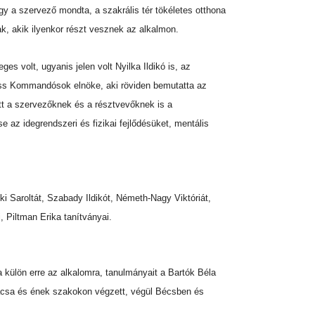
ogy a szervező mondta, a szakrális tér tökéletes otthona
k, akik ilyenkor részt vesznek az alkalmon.
ges volt, ugyanis jelen volt Nyilka Ildikó is, az
üss Kommandósok elnöke, aki röviden bemutatta az
t a szervezőknek és a résztvevőknek is a
 az idegrendszeri és fizikai fejlődésüket, mentális
i Saroltát, Szabady Ildikót, Németh-Nagy Viktóriát,
, Piltman Erika tanítványai.
a külön erre az alkalomra, tanulmányait a Bartók Béla
ácsa és ének szakokon végzett, végül Bécsben és