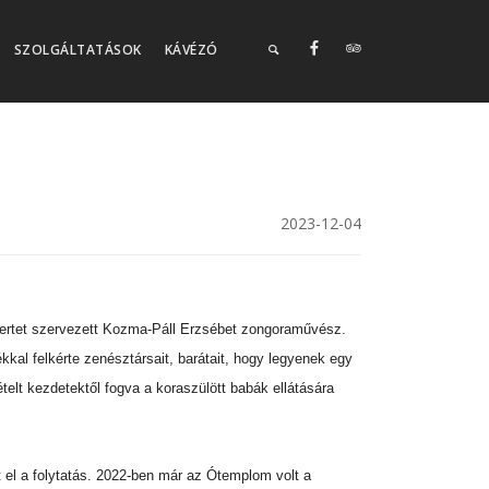
SZOLGÁLTATÁSOK
KÁVÉZÓ
2023-12-04
certet szervezett Kozma-Páll Erzsébet zongoraművész.
al felkérte zenésztársait, barátait, hogy legyenek egy
elt kezdetektől fogva a koraszülött babák ellátására
 el a folytatás. 2022-ben már az Ótemplom volt a