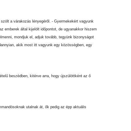
k szólt a várakozás lényegéről. - Gyermekekért vagyunk
az emberek által kijelölt időpontot, de ugyanakkor hiszem
 elmenni, mondjuk el, adjuk tovább, tegyünk bizonyságot
ndannyian, akik most itt vagyunk egy közösségben, egy
elű beszédben, kitérve arra, hogy újszülöttként az ő
mmandósoknak utalnak át, ők pedig az épp aktuális