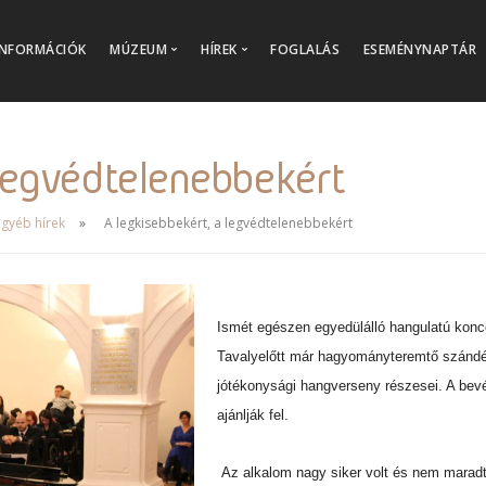
INFORMÁCIÓK
MÚZEUM
HÍREK
FOGLALÁS
ESEMÉNYNAPTÁR
Kiállítások
Aktualitások
Családbarát múzeum
Archív képgalériák
 legvédtelenebbekért
Múzeumi tanulás
Online múzeum
gyéb hírek
A legkisebbekért, a legvédtelenebbekért
Múzeumi gyűjtemények
Múzeumi katalógus
Múzeumbolt
Ismét egészen egyedülálló hangulatú kon
Múzeumtörténet
Tavalyelőtt már hagyományteremtő szándékk
Küldetésünk, Értékeink
jótékonysági hangverseny részesei. A bevét
ajánlják fel.
Az alkalom nagy siker volt és nem maradt