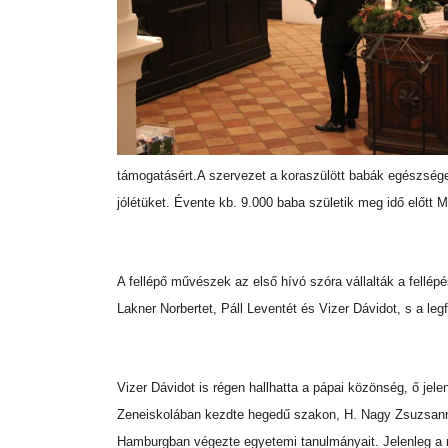
támogatásért.
A szervezet a koraszülött babák egészséges
jólétüket. Évente kb. 9.000 baba születik meg idő előtt 
A fellépő művészek az első hívó szóra vállalták a fellép
Lakner Norbertet, Páll Leventét és Vizer Dávidot, s a le
Vizer Dávidot is régen hallhatta a pápai közönség, ő jel
Zeneiskolában kezdte hegedű szakon, H. Nagy Zsuzsann
Hamburgban végezte egyetemi tanulmányait. Jelenleg a m