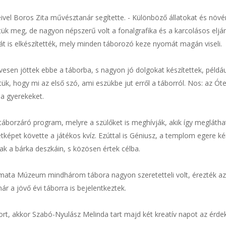
vel Boros Zita művésztanár segítette. - Különböző állatokat és növén
ttük meg, de nagyon népszerű volt a fonalgrafika és a karcolásos elj
át is elkészítették, mely minden táborozó keze nyomát magán viseli.
ívesen jöttek ebbe a táborba, s nagyon jó dolgokat készítettek, péld
, hogy mi az első szó, ami eszükbe jut erről a táborról. Nos: az Ótem
a gyerekeket.
rzáró program, melyre a szülőket is meghívják, akik így meglátha
letképet követte a játékos kvíz. Ezúttal is Géniusz, a templom egere 
tak a bárka deszkáin, s közösen értek célba.
ta Múzeum mindhárom tábora nagyon szeretetteli volt, érezték az á
r a jövő évi táborra is bejelentkeztek.
t, akkor Szabó-Nyulász Melinda tart majd két kreatív napot az érde