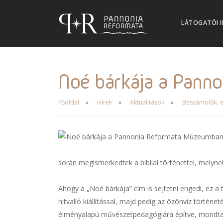
LÁTOGATÓI 
Noé bárkája a Pann
Főoldal
Hírek
Aktualitások
Beszámolók, e
során megismerkedtek a bibliai történettel, mely
Ahogy a „Noé bárkája” cím is sejtetni engedi, ez
hitvalló kiállítással, majd pedig az özönvíz történ
élményalapú művészetpedagógiára építve, mondta e