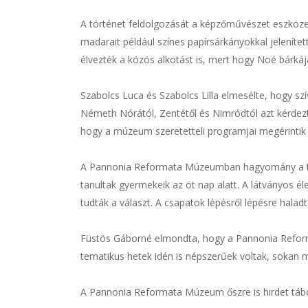
A történet feldolgozását a képzőművészet eszközei
madarait például színes papírsárkányokkal jeleníte
élvezték a közös alkotást is, mert hogy Noé bárkáj
Szabolcs Luca és Szabolcs Lilla elmesélte, hogy sz
Németh Nórától, Zentétől és Nimródtól azt kérdeztük
hogy a múzeum szeretetteli programjai megérintik 
A Pannonia Reformata Múzeumban hagyomány a tábo
tanultak gyermekeik az öt nap alatt. A látványos é
tudták a választ. A csapatok lépésről lépésre halad
Füstös Gáborné elmondta, hogy a Pannonia Reforma
tematikus hetek idén is népszerűek voltak, sokan má
A Pannonia Reformata Múzeum őszre is hirdet tábor