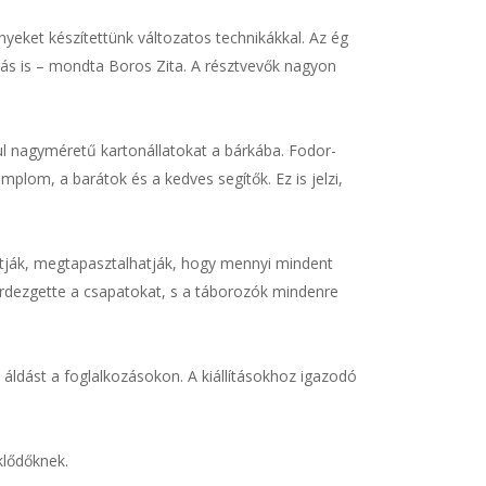
yeket készítettünk változatos technikákkal. Az ég
árás is – mondta Boros Zita. A résztvevők nagyon
ául nagyméretű kartonállatokat a bárkába. Fodor-
plom, a barátok és a kedves segítők. Ez is jelzi,
tják, megtapasztalhatják, hogy mennyi mindent
kérdezgette a csapatokat, s a táborozók mindenre
ldást a foglalkozásokon. A kiállításokhoz igazodó
klődőknek.