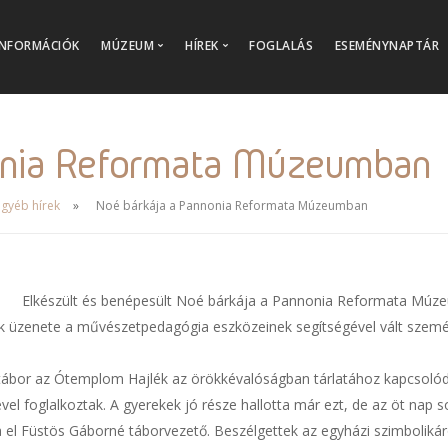
INFORMÁCIÓK
MÚZEUM
HÍREK
FOGLALÁS
ESEMÉNYNAPTÁR
Kiállítások
Aktualitások
Családbarát múzeum
Archív képgalériák
onia Reformata Múzeumban
Múzeumi tanulás
Online múzeum
gyéb hírek
Noé bárkája a Pannonia Reformata Múzeumban
Múzeumi gyűjtemények
Múzeumi katalógus
Múzeumbolt
Elkészült és benépesült Noé bárkája a Pannonia Reformata Múze
Múzeumtörténet
nek üzenete a művészetpedagógia eszközeinek segítségével vált szem
Küldetésünk, Értékeink
 a tábor az Ótemplom Hajlék az örökkévalóságban tárlatához kapcsoló
etével foglalkoztak. A gyerekek jó része hallotta már ezt, de az öt nap
l Füstös Gáborné táborvezető. Beszélgettek az egyházi szimbolikáról