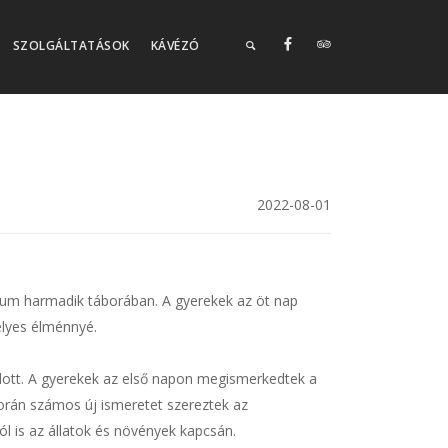
SZOLGÁLTATÁSOK
KÁVÉZÓ
2022-08-01
um harmadik táborában. A gyerekek az öt nap
élyes élménnyé.
dott. A gyerekek az első napon megismerkedtek a
 során számos új ismeretet szereztek az
 is az állatok és növények kapcsán.