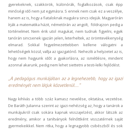
gyerekeknek, szakkörök, különórák, foglalkozások, csak épp
minőségi idő nem jut egymásra. S ennek nem csak ez a veszélye,
hanem az is, hogy a fiataloknak magukra sincs idejük. Magyarórán
írják a matematika házit, németórán az angolt, földrajzon pedig a
történelmet. Nem érik utol magukat, nem tudnak figyelni, egyik
tanórán sincsenek igazán jelen, leterheltek, az örömtevékenység
elmarad. Sokkal fegyelmezettebben kellene válogatni a
lehetőségek közül, vallja az igazgatónő. Nehezíti a helyzetet az is,
hogy nem hagyunk időt a gyakorlásra, az ismétlésre, mindent
azonnal akarunk, pedig nem lehet siettetni a testi-lelki fejlődést.
„A pedagógus munkájában az a legnehezebb, hogy az igazi
eredményét nem látjuk közvetlenül...."
Nagy kihívás a több száz kamasz nevelése, oktatása, vezetése.
De Baráth Julianna szerint az igazi nehézség az, hogy a tanárok a
munkájukról csak sokára kapnak visszajelzést, akkor látszik az
eredmény, amikor a tanítványok felnőttként visszatérnek saját
gyermekeikkel. Nem ritka, hogy a legnagyobb csibészből és sok