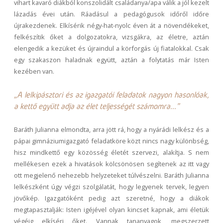
vihart kavaró diákból konszolidált családanya/apa válik a jól kezelt
lázadás évei után. Ráadásul a pedagógusok időről időre
újrakezdenek. Elkísérik négy-hat-nyolc éven át a növendékeket,
felkészítik őket a dolgozatokra, vizsgákra, az életre, aztán
elengedik a kezüket és újraindul a körforgás új fiatalokkal. Csak
egy szakaszon haladnak együtt, aztán a folytatás már Isten
kezében van.
„A lelkipásztori és az igazgatói feladatok nagyon hasonlóak,
a kettő együtt adja az élet teljességét számomra..."
Baráth Julianna elmondta, arra jött rá, hogy a nyárádi lelkész és a
pápai gimnáziumigazgató feladatköre közt nincs nagy különbség,
hisz mindkettő egy közösség életét szervezi, alakítja. S nem
mellékesen ezek a hivatások kölcsönösen segítenek az itt vagy
ott megjelenő nehezebb helyzeteket túlvészelni. Baráth Julianna
lelkészként úgy végzi szolgálatát, hogy legyenek tervek, legyen
jövőkép. Igazgatóként pedig azt szeretné, hogy a diákok
megtapasztalják: Isten igéjével olyan kincset kapnak, ami életük
végéig elkíséri őket. Vannak tananyagok, megszerzett