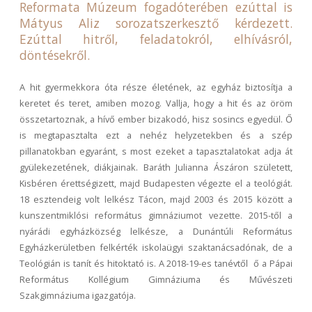
Reformata Múzeum fogadóterében ezúttal is
Mátyus Aliz sorozatszerkesztő kérdezett.
Ezúttal hitről, feladatokról, elhívásról,
döntésekről.
A hit gyermekkora óta része életének, az egyház biztosítja a
keretet és teret, amiben mozog. Vallja, hogy a hit és az öröm
összetartoznak, a hívő ember bizakodó, hisz sosincs egyedül. Ő
is megtapasztalta ezt a nehéz helyzetekben és a szép
pillanatokban egyaránt, s most ezeket a tapasztalatokat adja át
gyülekezetének, diákjainak. Baráth Julianna Ászáron született,
Kisbéren érettségizett, majd Budapesten végezte el a teológiát.
18 esztendeig volt lelkész Tácon, majd 2003 és 2015 között a
kunszentmiklósi református gimnáziumot vezette. 2015-től a
nyárádi egyházközség lelkésze, a Dunántúli Református
Egyházkerületben felkérték iskolaügyi szaktanácsadónak, de a
Teológián is tanít és hitoktató is. A 2018-19-es tanévtől ő a Pápai
Református Kollégium Gimnáziuma és Művészeti
Szakgimnáziuma igazgatója.