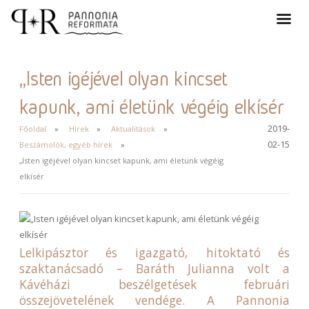
„Isten igéjével olyan kincset
kapunk, ami életünk végéig elkísér
2019-
Főoldal
Hírek
Aktualitások
02-15
Beszámolók, egyéb hírek
„Isten igéjével olyan kincset kapunk, ami életünk végéig
elkísér
Lelkipásztor és igazgató, hitoktató és
szaktanácsadó – Baráth Julianna volt a
Kávéházi beszélgetések februári
összejövetelének vendége. A Pannonia