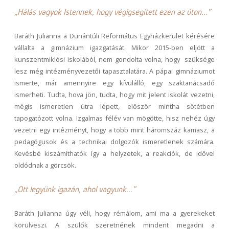
„Hálás vagyok Istennek, hogy végigsegített ezen az úton..."
Baráth Julianna a Dunántúli Református Egyházkerület kérésére
vállalta a gimnázium igazgatását. Mikor 2015-ben eljött a
kunszentmiklósi iskolából, nem gondolta volna, hogy szüksége
lesz még intézményvezetői tapasztalatára. A pápai gimnáziumot
ismerte, már amennyire egy kívülálló, egy szaktanácsadó
ismerheti. Tudta, hova jön, tudta, hogy mit jelent iskolát vezetni,
mégis ismeretlen útra lépett, először mintha sötétben
tapogatózott volna. Izgalmas félév van mögötte, hisz nehéz úgy
vezetni egy intézményt, hogy a több mint háromszáz kamasz, a
pedagógusok és a technikai dolgozók ismeretlenek számára.
Kevésbé kiszámíthatók így a helyzetek, a reakciók, de idővel
oldódnak a görcsök.
„Ott legyünk igazán, ahol vagyunk..."
Baráth Julianna úgy véli, hogy rémálom, ami ma a gyerekeket
körülveszi. A szülők szeretnének mindent megadni a